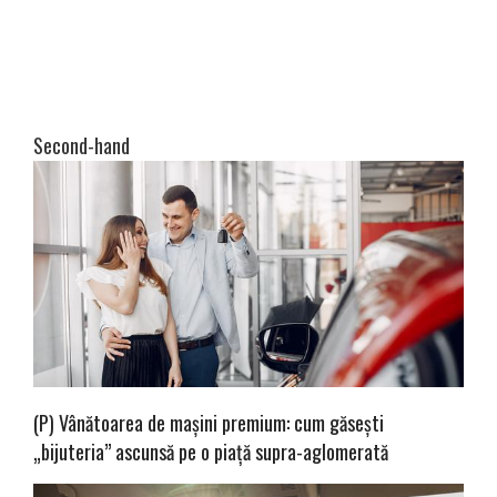
Second-hand
(P) Vânătoarea de mașini premium: cum găsești
„bijuteria” ascunsă pe o piață supra-aglomerată