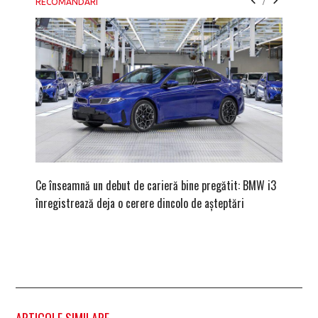
/
RECOMANDARI
Ce înseamnă un debut de carieră bine pregătit: BMW i3
Versiune
înregistrează deja o cerere dincolo de așteptări
mâna fe
ARTICOLE SIMILARE