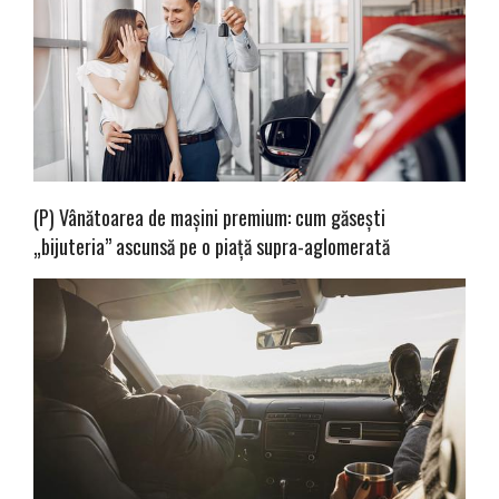
(P) Vânătoarea de mașini premium: cum găsești
„bijuteria” ascunsă pe o piață supra-aglomerată