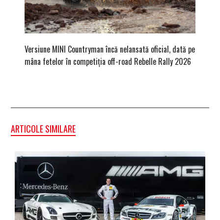
Versiune MINI Countryman încă nelansată oficial, dată pe
Dacă via
mâna fetelor în competiția off-road Rebelle Rally 2026
mai buni
ARTICOLE SIMILARE