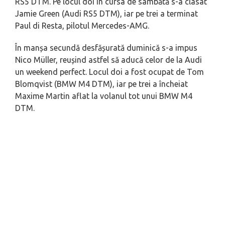
RS5 DTM. Pe locul doi în cursa de sâmbătă s-a clasat
Jamie Green (Audi RS5 DTM), iar pe trei a terminat
Paul di Resta, pilotul Mercedes-AMG.
În manșa secundă desfășurată duminică s-a impus
Nico Müller, reușind astfel să aducă celor de la Audi
un weekend perfect. Locul doi a fost ocupat de Tom
Blomqvist (BMW M4 DTM), iar pe trei a încheiat
Maxime Martin aflat la volanul tot unui BMW M4
DTM.