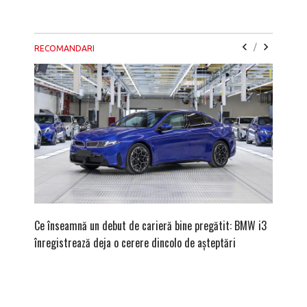
/
RECOMANDARI
Ce înseamnă un debut de carieră bine pregătit: BMW i3
Versiune
înregistrează deja o cerere dincolo de așteptări
mâna fe