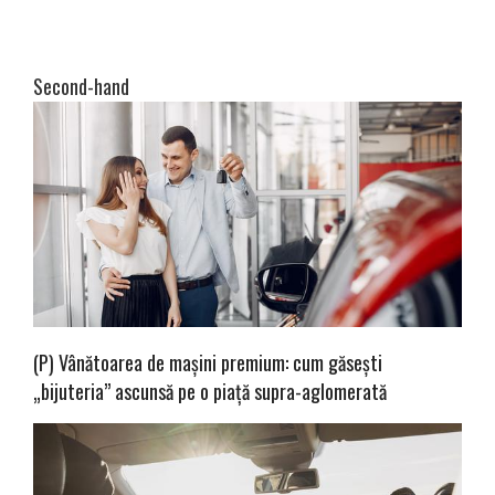
Second-hand
(P) Vânătoarea de mașini premium: cum găsești
„bijuteria” ascunsă pe o piață supra-aglomerată