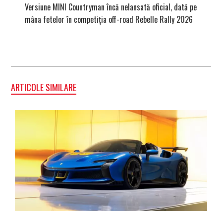
Versiune MINI Countryman încă nelansată oficial, dată pe
Pentru 
mâna fetelor în competiția off-road Rebelle Rally 2026
Blackbir
ARTICOLE SIMILARE