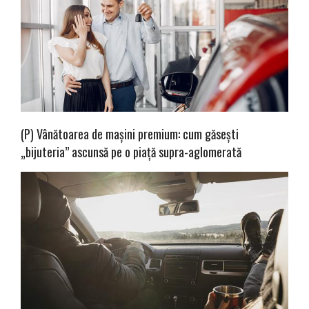
(P) Vânătoarea de mașini premium: cum găsești
„bijuteria” ascunsă pe o piață supra-aglomerată