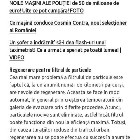
NOILE MAȘINI ALE POLIȚIEI de 50 de milioane de
euro! Uite ce pot cumpăra! FOTO
Ce mașină conduce Cosmin Contra, noul selecționer
al României
Un șofer a îndrăznit’ să-i dea flash-uri unui
taximetrist! Ce a urmat a speriat pe toată lumea! |
VIDEO
Regenerare pentru filtrul de particule
Cea mai mare problemă a filtrului de particule este
faptul că, la un anumit număr de kilometri parcurși,
are nevoie de regenerare. Aceasta se face în mod
automat, în general prin creșterea temperaturii din
galeria de evacuare prin diferite procedee. Atunci,
particulele nocive sunt eliminate, astfel încât filtrul
poate funcționa din nou la eficiență maximă. Totuși,
din cauza turațiilor reduse din traficul urban,
regenerarea nu se poate efectua cu succes în anumite