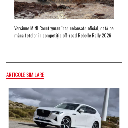
Versiune MINI Countryman încă nelansată oficial, dată pe
Dacă via
mâna fetelor în competiția off-road Rebelle Rally 2026
mai buni
ARTICOLE SIMILARE