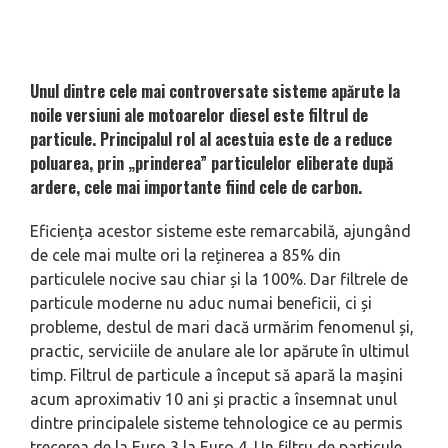
Unul dintre cele mai controversate sisteme apărute la
noile versiuni ale motoarelor diesel este filtrul de
particule. Principalul rol al acestuia este de a reduce
poluarea, prin „prinderea” particulelor eliberate după
ardere, cele mai importante fiind cele de carbon.
Eficiența acestor sisteme este remarcabilă, ajungând
de cele mai multe ori la reținerea a 85% din
particulele nocive sau chiar și la 100%. Dar filtrele de
particule moderne nu aduc numai beneficii, ci și
probleme, destul de mari dacă urmărim fenomenul și,
practic, serviciile de anulare ale lor apărute în ultimul
timp. Filtrul de particule a început să apară la mașini
acum aproximativ 10 ani și practic a însemnat unul
dintre principalele sisteme tehnologice ce au permis
trecerea de la Euro 3 la Euro 4. Un filtru de particule