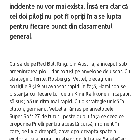
incidente nu vor mai exista. Însă era clar că
cei doi piloți nu pot fi opriți în a se lupta
pentru fiecare punct din clasamentul
general.
Cursa de pe Red Bull Ring, din Austria, a început sub
amenințarea ploii, dar totuși pe anvelope de uscat. Cu
strategii diferite, Rosberg și Vettel, plecați din
pozițiile 8 și 9 au avansat rapid. În față, Hamilton se
distanța cu fiecare tur de un Kimi Raikkonen incapabil
să susțină un ritm mai rapid. Cu o strategie unică în
pluton, germanul Vettel a rămas pe anvelopele
Super Soft 27 de tururi, peste dublu față ce ceea ce
propunea Pirelli pentru această cursă, moment în
care, pe linia dreaptă, anvelopa dreapta spate a
explodat și a urmat un abandon. Intrarea SafetyCar-