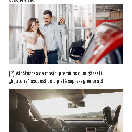
(P) Vânătoarea de mașini premium: cum găsești
„bijuteria” ascunsă pe o piață supra-aglomerată