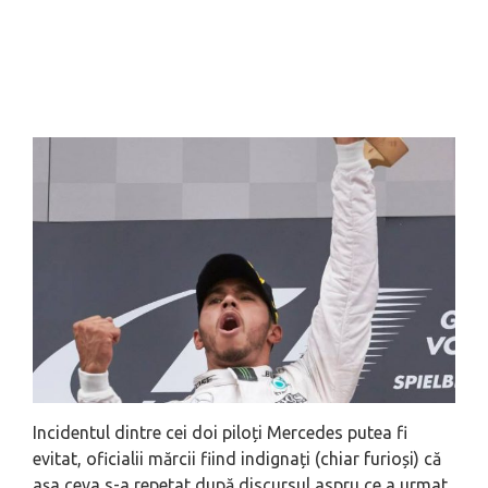
Incidentul dintre cei doi piloți Mercedes putea fi
evitat, oficialii mărcii fiind indignați (chiar furioși) că
așa ceva s-a repetat după discursul aspru ce a urmat