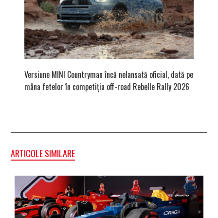
Versiune MINI Countryman încă nelansată oficial, dată pe
Dacă via
mâna fetelor în competiția off-road Rebelle Rally 2026
mai buni
ARTICOLE SIMILARE