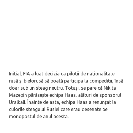
Inițial, FIA a luat decizia ca piloții de naționalitate
rusă și bielorusă să poată participa la compediții, însă
doar sub un steag neutru. Totuși, se pare că Nikita
Mazepin părăsește echipa Haas, alături de sponsorul
Uralkali. Înainte de asta, echipa Haas a renunțat la
culorile steagului Rusiei care erau desenate pe
monopostul de anul acesta.