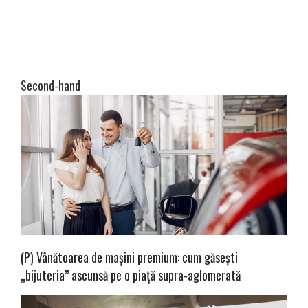
Second-hand
(P) Vânătoarea de mașini premium: cum găsești
„bijuteria” ascunsă pe o piață supra-aglomerată