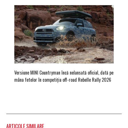
Versiune MINI Countryman încă nelansată oficial, dată pe
Pentru 
mâna fetelor în competiția off-road Rebelle Rally 2026
Blackbir
ARTICOLE SIMILARE