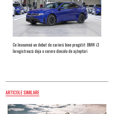
Ce înseamnă un debut de carieră bine pregătit: BMW i3
Versiune
înregistrează deja o cerere dincolo de așteptări
mâna fe
ARTICOLE SIMILARE