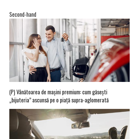
Second-hand
(P) Vânătoarea de mașini premium: cum găsești
„bijuteria” ascunsă pe o piață supra-aglomerată