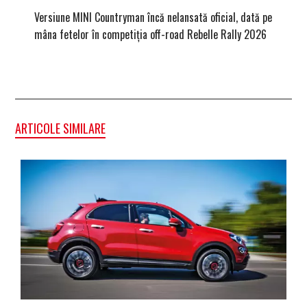
Versiune MINI Countryman încă nelansată oficial, dată pe
Pentru 
mâna fetelor în competiția off-road Rebelle Rally 2026
Blackbir
ARTICOLE SIMILARE