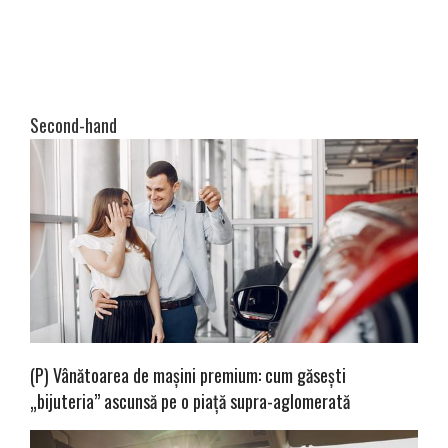
Second-hand
(P) Vânătoarea de mașini premium: cum găsești
„bijuteria” ascunsă pe o piață supra-aglomerată