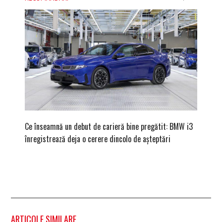
Ce înseamnă un debut de carieră bine pregătit: BMW i3
Versiune
înregistrează deja o cerere dincolo de așteptări
mâna fe
ARTICOLE SIMILARE