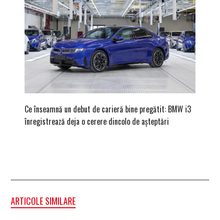
Ce înseamnă un debut de carieră bine pregătit: BMW i3
Versiune
înregistrează deja o cerere dincolo de așteptări
mâna fe
ARTICOLE SIMILARE