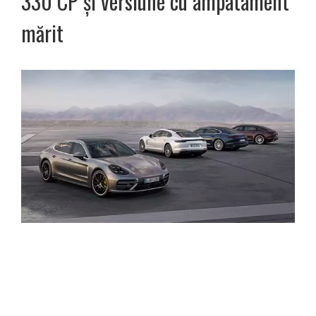
330 CP și versiune cu ampatament
mărit