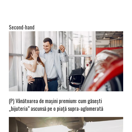
Second-hand
(P) Vânătoarea de mașini premium: cum găsești
„bijuteria” ascunsă pe o piață supra-aglomerată