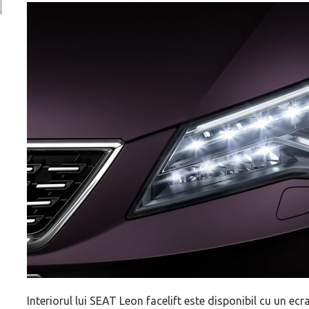
Versiune MINI Countryman încă nelansată oficial, dată
Pentru cine știe c
pe mâna fetelor în competiția off-road Rebelle Rally
Blackbird va suna 
2026
altfel!
Interiorul lui SEAT Leon facelift este disponibil cu un ecr