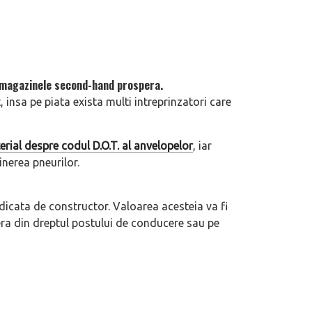
e magazinele second-hand prospera.
 insa pe piata exista multi intreprinzatori care
rial despre codul D.O.T. al anvelopelor
, iar
inerea pneurilor.
dicata de constructor. Valoarea acesteia va fi
iera din dreptul postului de conducere sau pe