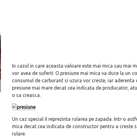
In cazul in care aceasta valoare este mai mica sau mai 
vor avea de suferit. O presiune mai mica va duce la un cont
consumul de carburant si uzura vor creste, iar aderenta o
presiune mai mare decat cea indicata de producator, atu
o sa creasca.
ă
Dacă viața e „heavy duty”, măcar să-i ai alături pe cei
(P) Cauți finanțar
mai buni!
automobile rulate 
Suceava!
Un caz special il reprezinta rularea pe zapada. Intr-o astf
mica decat cea indicata de constructor pentru a creste 
rulare.