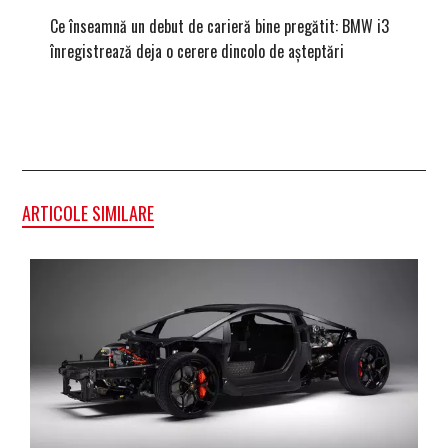
Ce înseamnă un debut de carieră bine pregătit: BMW i3
Versiune
înregistrează deja o cerere dincolo de așteptări
mâna fe
ARTICOLE SIMILARE