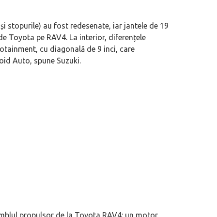
 motor central a mărcii, omagiată
Dacă viața e „heavy duty”, măcar să-i 
e și stopurile) au fost redesenate, iar jantele de 19
itată Lamborghini Revuelto Miura
mai buni!
 de Toyota pe RAV4. La interior, diferențele
nfotainment, cu diagonală de 9 inci, care
roid Auto, spune Suzuki.
amblul propulsor de la Toyota RAV4: un motor