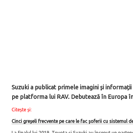
Suzuki a publicat primele imagini și informați
pe platforma lui RAV. Debutează în Europa în
Citește și:
Cinci greșeli frecvente pe care le fac șoferii cu sistemul 
La finalul lui 2019, Toyota și Suzuki au început un parte