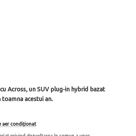
i cu Across, un SUV plug-in hybrid bazat
 toamna acestui an.
de aer condiționat
neriat privind dezvoltarea în comun a unor