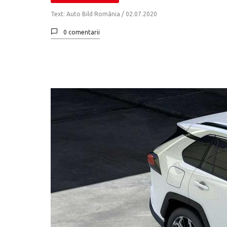
Text: Auto Bild România /
02.07.2020
0 comentarii