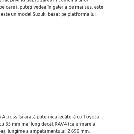
e care îl puteți vedea în galeria de mai sus, este
at este un model Suzuki bazat pe platforma lui
i Across își arată puternica legătură cu Toyota
e cu 35 mm mai lung decât RAV4 (ca urmare a
aceeași lungime a ampatamentului: 2.690 mm.