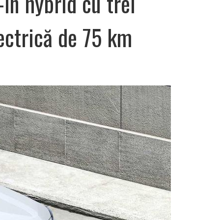
in hybrid cu trei
ectrică de 75 km