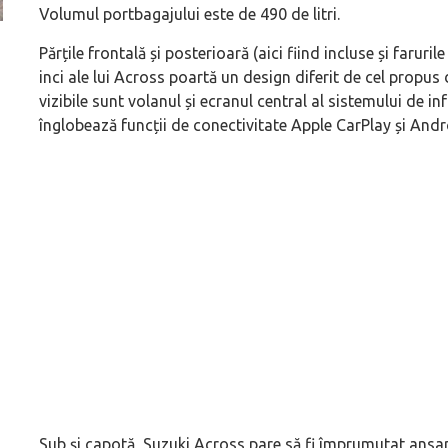
Volumul portbagajului este de 490 de litri.
ă
Pentru cine știe ceva avioane, numele Hennessey
Prima sportivă cu
Părțile frontală și posterioară (aici fiind incluse și faruril
Blackbird va suna ca un apropo. Unul pertinent, de
de noua ediție lim
inci ale lui Across poartă un design diferit de cel propus
altfel!
60° Hommage
vizibile sunt volanul și ecranul central al sistemului de i
înglobează funcții de conectivitate Apple CarPlay și And
Sub și capotă, Suzuki Across pare să fi împrumutat ans