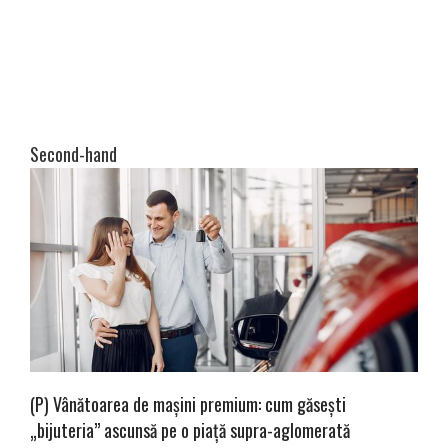
Second-hand
(P) Vânătoarea de mașini premium: cum găsești
„bijuteria” ascunsă pe o piață supra-aglomerată