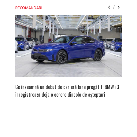
/
RECOMANDARI
Ce înseamnă un debut de carieră bine pregătit: BMW i3
Versiune
înregistrează deja o cerere dincolo de așteptări
mâna fe