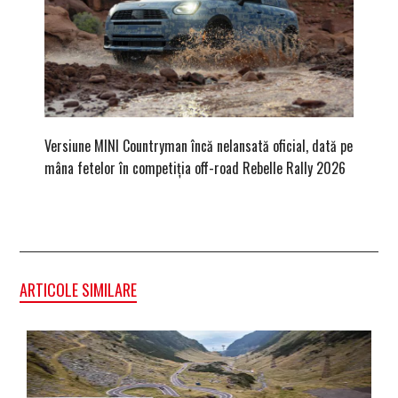
Versiune MINI Countryman încă nelansată oficial, dată pe
Dacă via
mâna fetelor în competiția off-road Rebelle Rally 2026
mai buni
ARTICOLE SIMILARE