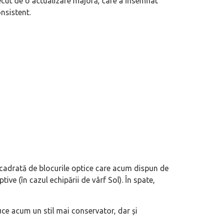
ecut de o actualizare majoră, care a însemnat
nsistent.
încadrată de blocurile optice care acum dispun de
ive (în cazul echipării de vârf Sol). În spate,
uce acum un stil mai conservator, dar și