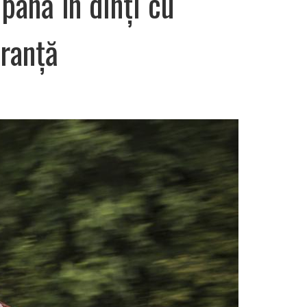
până în dinți cu
ranță