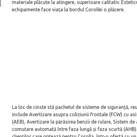
materiale plăcute la atingere, superioare calitativ. Estet
echipamente face viața la bordul Corollei o plăcere.
ă
Dacă viața e „heavy duty”, măcar să-i ai alături pe cei
GAC AION vine ofic
mai buni!
electrice vor fi A
La loc de cinste stă pachetul de sisteme de siguranță, r
include Avertizare asupra coliziunii frontale (FCW) cu a
(AEB), Avertizare la părăsirea benzii de rulare, Sistem de
comutare automată între faza lungă și faza scurtă (AHB)
clienților care optează pentru Corolla, î­ntr-o ofertă cu u