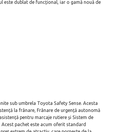
icul este dublat de funcțional, iar o gamă nouă de
ial în România. Primele modele
Acord de maximă importanță semnat î
ION V și AION UT
Ford vizând uzina din Valencia, aparți
eunite sub umbrela Toyota Safety Sense. Acesta
sistență la frânare, Frânare de urgență autonomă
 asistență pentru marcaje rutiere și Sistem de
. Acest pachet este acum oferit standard
n preț extrem de atractiv, care pornește de la