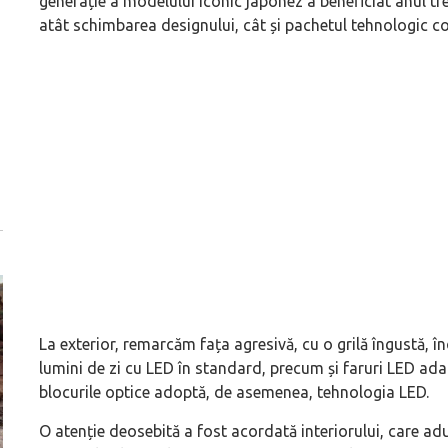
generație a modelului iconic japonez a beneficiat anul tr
atât schimbarea designului, cât și pachetul tehnologic co
La exterior, remarcăm fața agresivă, cu o grilă îngustă, 
lumini de zi cu LED în standard, precum și faruri LED adapt
blocurile optice adoptă, de asemenea, tehnologia LED.
O atenție deosebită a fost acordată interiorului, care ad