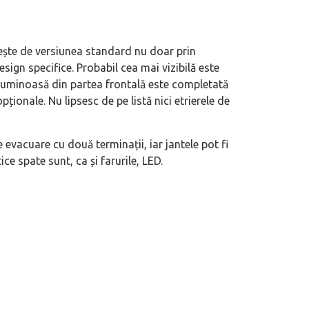
eva avioane, numele Hennessey
Prima sportivă cu motor central a mă
bește de versiunea standard nu doar prin
ca un apropo. Unul pertinent, de
de noua ediție limitată Lamborghini 
esign specifice. Probabil cea mai vizibilă este
60° Hommage
 luminoasă din partea frontală este completată
ionale. Nu lipsesc de pe listă nici etrierele de
 evacuare cu două terminații, iar jantele pot fi
e spate sunt, ca și farurile, LED.