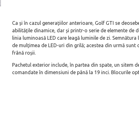
Versiune MINI Countryman încă nelansată oficial, dată
Pentru cine știe c
Ca și în cazul generațiilor anterioare, Golf GTI se deose
pe mâna fetelor în competiția off-road Rebelle Rally
Blackbird va suna 
abilitățile dinamice, dar și printr-o serie de elemente de d
2026
altfel!
linia luminoasă LED care leagă luminile de zi. Semnătura
de mulțimea de LED-uri din grilă; acestea din urmă sunt opț
frână roșii.
Pachetul exterior include, în partea din spate, un sitem de
comandate în dimensiuni de până la 19 inci. Blocurile optic