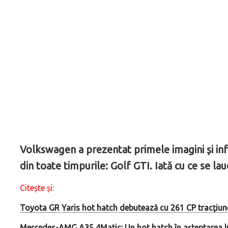
Volkswagen a prezentat primele imagini și inf
din toate timpurile: Golf GTI. Iată cu ce se la
Citește și:
Toyota GR Yaris hot hatch debutează cu 261 CP tracțiune
Mercedes-AMG A35 4Matic: Un hot hatch în așteptarea l