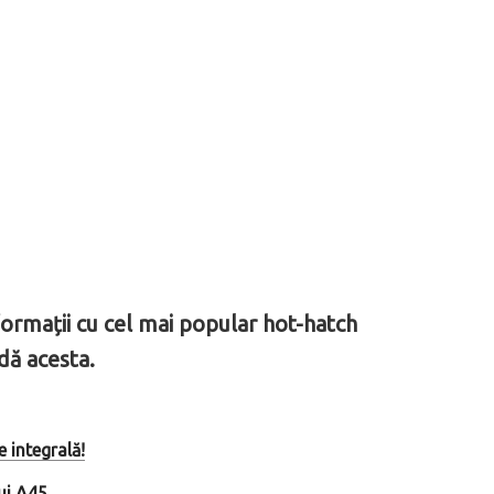
ormații cu cel mai popular hot-hatch
udă acesta.
 integrală!
ui A45