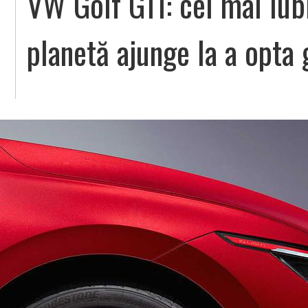
VW Golf GTI: cel mai iub
planetă ajunge la a opta 