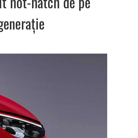
it hot-hatch de pe
generație