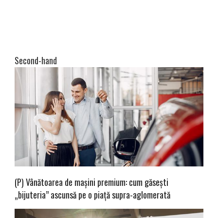
Second-hand
(P) Vânătoarea de mașini premium: cum găsești
„bijuteria” ascunsă pe o piață supra-aglomerată