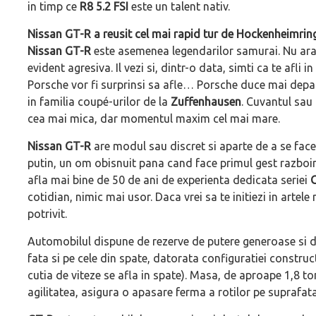
in timp ce
R8 5.2 FSI
este un talent nativ.
Nissan GT-R a reusit cel mai rapid tur de Hockenheimring
Nissan GT-R
este asemenea legendarilor samurai. Nu arata
evident agresiva. Il vezi si, dintr-o data, simti ca te afli 
Porsche vor fi surprinsi sa afle… Porsche duce mai departe
in familia coupé-urilor de la
Zuffenhausen
. Cuvantul sau 
cea mai mica, dar momentul maxim cel mai mare.
Nissan GT-R
are modul sau discret si aparte de a se fac
putin, un om obisnuit pana cand face primul gest razboini
afla mai bine de 50 de ani de experienta dedicata seriei
cotidian, nimic mai usor. Daca vrei sa te initiezi in artele
potrivit.
Automobilul dispune de rezerve de putere generoase si de 
fata si pe cele din spate, datorata configuratiei construc
cutia de viteze se afla in spate). Masa, de aproape 1,8 t
agilitatea, asigura o apasare ferma a rotilor pe suprafat