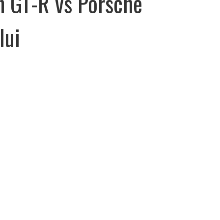
n GT-R vs Porsche
lui