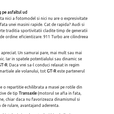
 pe asfaltul ud
 nici a fotomodel si nici nu are o expresivitate
in fata unei masini rapide. Cat de rapida? Audi si
 traditia sportivitatii cladite timp de generatii
de ordine: eficientizare. 911 Turbo are cilindreea
e apreciat. Un samurai pare, mai mult sau mai
c. Iar in spatele potentialului sau dinamic se
GT-R
. Daca vrei sa-l conduci relaxat in regim
 martiale ale volanului, tot
GT-R
este partenerul
o repartitie echilibrata a masei pe rotile din
tive de tip
Transaxle
(motorul se afla in fata,
one, chiar daca nu favorizeaza dinamismul si
a de rulare, avantajand aderenta.