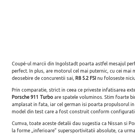
Coupé-ul marcii din Ingolstadt poarta astfel mesajul perfe
perfect. In plus, are motorul cel mai puternic, cu cei mai m
deosebire de concurentii sai,
R8 5.2 FSI
nu foloseste nici
Prin comparatie, strict in ceea ce priveste infatisarea ext
Porsche 911 Turbo
are spatele voluminos. Stim foarte bi
amplasat in fata, iar cel german isi poarta propulsorul i
model din test care a fost construit conform configurati
Cumva, toate aceste detalii dau sugestia ca Nissan si Po
la forme „inferioare” supersportivitatii absolute, ca urm