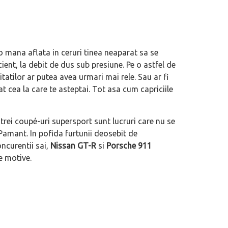
o mana aflata in ceruri tinea neaparat sa se
ient, la debit de dus sub presiune. Pe o astfel de
tatilor ar putea avea urmari mai rele. Sau ar fi
t cea la care te asteptai. Tot asa cum capriciile
 trei coupé-uri supersport sunt lucruri care nu se
 Pamant. In pofida furtunii deosebit de
ncurentii sai,
Nissan GT-R
si
Porsche 911
i de SUV-uri a ultimilor ani, un
Salonul Auto de la Beijing 2026: China
e motive.
felul lui Vision BMW Alpina
statutul de nou centru de greutate al
l
mondiale