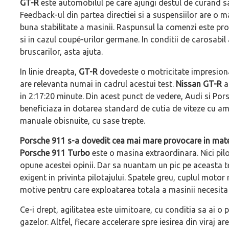
GT-R
este automobilul pe care ajungi destul de curand sa-l 
Feedback-ul din partea directiei si a suspensiilor are o 
buna stabilitate a masinii. Raspunsul la comenzi este pro
si in cazul coupé-urilor germane. In conditii de carosabil
bruscarilor, asta ajuta.
In linie dreapta,
GT-R
dovedeste o motricitate impresiona
are relevanta numai in cadrul acestui test.
Nissan GT-R
a 
in 2:17:20 minute. Din acest punct de vedere, Audi si Po
beneficiaza in dotarea standard de cutia de viteze cu am
manuale obisnuite, cu sase trepte.
Porsche 911 s-a dovedit cea mai mare provocare in mater
Porsche 911 Turbo
este o masina extraordinara. Nici pilot
opune acestei opinii. Dar sa nuantam un pic pe aceasta 
exigent in privinta pilotajului. Spatele greu, cuplul moto
motive pentru care exploatarea totala a masinii necesita 
Ce-i drept, agilitatea este uimitoare, cu conditia sa ai o p
gazelor. Altfel, fiecare accelerare spre iesirea din viraj 