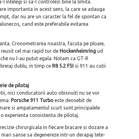
intelegi si sa-l controlezi bine la limita.
mare importanta in acest sens, la care se adauga
mpt, dar nu are un caracter la fel de spontan ca
 alunecos, cand este preferabila evitarea
nta. Cronometrarea noastra, facuta pe ploaie,
reusit cel mai rapid tur de
Hockenheimring
ud
rsche nu l-au putut egala. Notam ca GT-R
breiaj dublu, in timp ce
R8 5.2 FSI
si 911 au cutii
ie de pilotaj
ii, nici conducatorii auto obisnuiti nu se vor
tema:
Porsche 911 Turbo
este deosebit de
r mare si ampatamentul scurt sunt principalele
o experienta consistenta de pilotaj.
recizie chirurgicala in fiecare bracare si dozare a
are mari sanse sa degenereze intr-un derapaj tete-