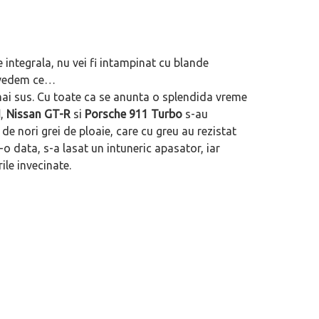
e integrala, nu vei fi intampinat cu blande
a vedem ce…
mai sus. Cu toate ca se anunta o splendida vreme
I
,
Nissan GT-R
si
Porsche 911 Turbo
s-au
 de nori grei de ploaie, care cu greu au rezistat
o data, s-a lasat un intuneric apasator, iar
ile invecinate.