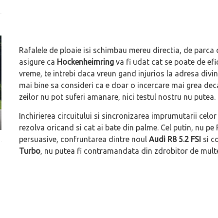
Rafalele de ploaie isi schimbau mereu directia, de parca 
asigure ca
Hockenheimring
va fi udat cat se poate de efic
vreme, te intrebi daca vreun gand injurios la adresa divini
mai bine sa consideri ca e doar o incercare mai grea deca
zeilor nu pot suferi amanare, nici testul nostru nu putea.
Inchirierea circuitului si sincronizarea imprumutarii celor
rezolva oricand si cat ai bate din palme. Cel putin, nu pe
persuasive, confruntarea dintre noul
Audi R8 5.2 FSI
si co
În 2026 se împlinesc 50 de ani de când Porsche a
În ploaia de lansăr
Turbo
, nu putea fi contramandata din zdrobitor de mult
introdus configurația „transaxle” în producție, pe
coupe autentic de 
seria Porsche 924
luminează orizontu