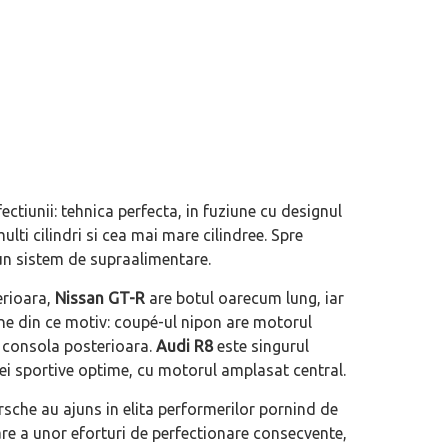
ctiunii: tehnica perfecta, in fuziune cu designul
ulti cilindri si cea mai mare cilindree. Spre
un sistem de supraalimentare.
erioara,
Nissan GT-R
are botul oarecum lung, iar
ne din ce motiv: coupé-ul nipon are motorul
n consola posterioara.
Audi R8
este singurul
ei sportive optime, cu motorul amplasat central.
rsche au ajuns in elita performerilor pornind de
are a unor eforturi de perfectionare consecvente,