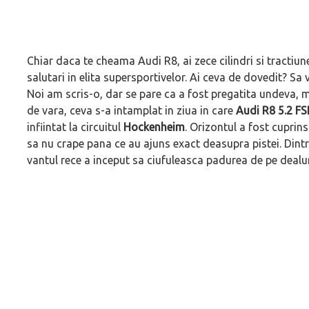
Chiar daca te cheama Audi R8, ai zece cilindri si tractiun
salutari in elita supersportivelor. Ai ceva de dovedit? S
Noi am scris-o, dar se pare ca a fost pregatita undeva, 
de vara, ceva s-a intamplat in ziua in care
Audi R8 5.2 FS
infiintat la circuitul
Hockenheim
. Orizontul a fost cuprins
sa nu crape pana ce au ajuns exact deasupra pistei. Dintr-
vantul rece a inceput sa ciufuleasca padurea de pe dealur