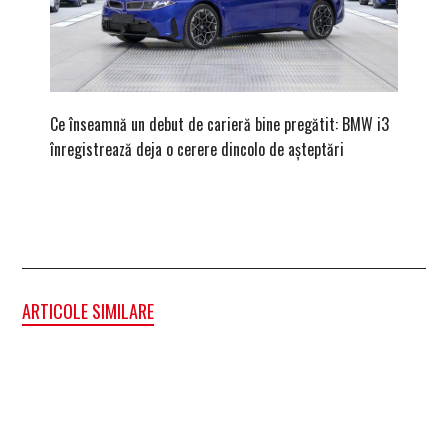
Ce înseamnă un debut de carieră bine pregătit: BMW i3
Versiune
înregistrează deja o cerere dincolo de așteptări
mâna fe
ARTICOLE SIMILARE