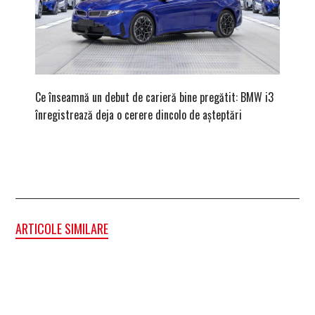
Ce înseamnă un debut de carieră bine pregătit: BMW i3
Versiune
înregistrează deja o cerere dincolo de așteptări
mâna fe
ARTICOLE SIMILARE