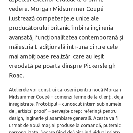
vedere. Morgan Midsummer Coupé
ilustrează competențele unice ale
producătorului britanic îmbina ingineria
avansată, funcționalitatea contemporană și
măiestria tradițională într-una dintre cele
mai ambițioase realizări care au ieșit
vreodată pe poarta dinspre Pickersleigh
Road.
Atelierele vor construi caroserii pentru nouă Morgan
Midsummer Coupé – comenzi ferme de la clienți, deja
înregistrate. Prototipul – cunoscut intern sub numele
de „artists’ proof' – servește drept referință pentru
design, inginerie și asamblare generală. Acesta va fi
urmat de nouă mașini produse la comandă, puternic
personalizate, fiecare fiind definită individual printr-