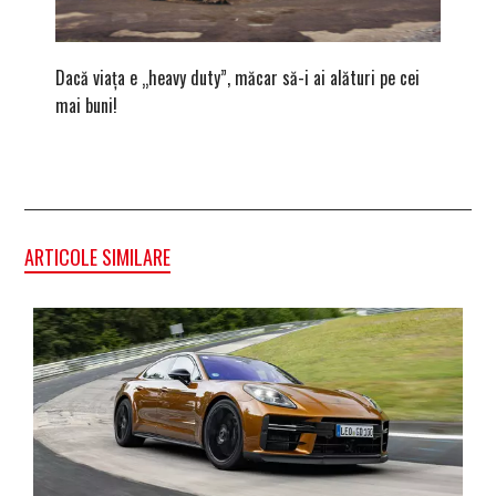
Dacă viața e „heavy duty”, măcar să-i ai alături pe cei
GAC AIO
mai buni!
electric
ARTICOLE SIMILARE