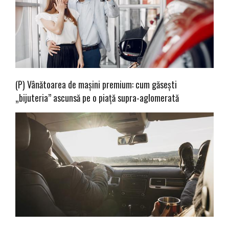
(P) Vânătoarea de mașini premium: cum găsești
„bijuteria” ascunsă pe o piață supra-aglomerată