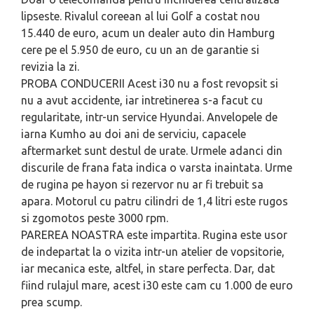
lipseste. Rivalul coreean al lui Golf a costat nou
15.440 de euro, acum un dealer auto din Hamburg
cere pe el 5.950 de euro, cu un an de garantie si
revizia la zi.
PROBA CONDUCERII
Acest i30 nu a fost revopsit si
nu a avut accidente, iar intretinerea s-a facut cu
regularitate, intr-un service Hyundai. Anvelopele de
iarna Kumho au doi ani de serviciu, capacele
aftermarket sunt destul de urate. Urmele adanci din
discurile de frana fata indica o varsta inaintata. Urme
de rugina pe hayon si rezervor nu ar fi trebuit sa
apara. Motorul cu pa­tru cilindri de 1,4 litri este rugos
si zgomotos peste 3000 rpm.
PAREREA NOASTRA
este impartita. Rugina este usor
de indepartat la o vizita intr-un atelier de vopsitorie,
iar mecanica este, altfel, in stare perfecta. Dar, dat
fiind rulajul mare, acest i30 este cam cu 1.000 de euro
prea scump.