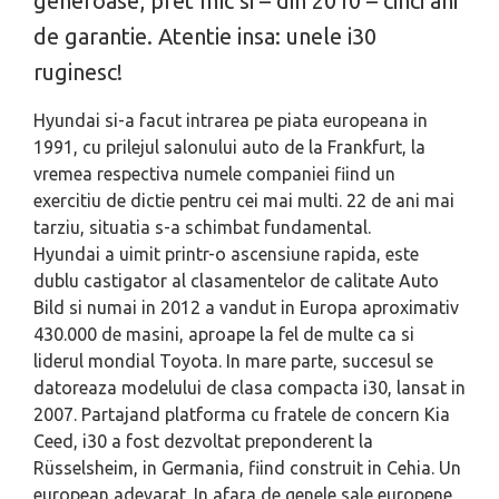
generoase, pret mic si – din 2010 – cinci ani
de garantie. Atentie insa: unele i30
ruginesc!
Hyundai si-a facut intrarea pe piata europeana in
1991, cu prilejul salonului auto de la Frankfurt, la
vremea respectiva numele companiei fiind un
exercitiu de dictie pentru cei mai multi. 22 de ani mai
tarziu, situatia s-a schimbat fundamental.
Hyundai a uimit printr-o ascensiune rapida, este
dublu castigator al clasamentelor de calitate Auto
Bild si numai in 2012 a vandut in Europa aproximativ
430.000 de masini, aproape la fel de multe ca si
liderul mondial Toyota. In mare parte, succesul se
datoreaza modelului de clasa compacta i30, lansat in
2007. Partajand platforma cu fratele de concern Kia
Ceed, i30 a fost dezvoltat preponderent la
Rüsselsheim, in Germania, fiind construit in Cehia. Un
european adevarat. In afara de genele sale europene,