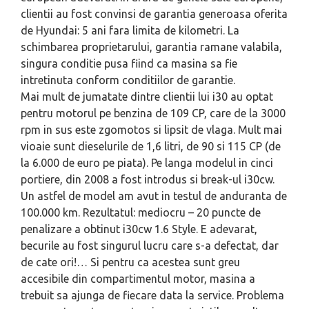
clientii au fost convinsi de garantia generoasa oferita
de Hyundai: 5 ani fara limita de kilometri. La
schimbarea proprietarului, garantia ramane valabila,
singura conditie pusa fiind ca masina sa fie
intretinuta conform conditiilor de garantie.
Mai mult de jumatate dintre clientii lui i30 au optat
pentru motorul pe benzina de 109 CP, care de la 3000
rpm in sus este zgomotos si lipsit de vlaga. Mult mai
vioaie sunt dieselurile de 1,6 litri, de 90 si 115 CP (de
la 6.000 de euro pe piata). Pe langa modelul in cinci
portiere, din 2008 a fost introdus si break-ul i30cw.
Un astfel de model am avut in testul de anduranta de
100.000 km. Rezultatul: mediocru – 20 puncte de
penalizare a obtinut i30cw 1.6 Style. E ade­varat,
becurile au fost singurul lucru care s-a defectat, dar
de cate ori!… Si pentru ca acestea sunt greu
accesibile din compartimentul motor, masina a
trebuit sa ajunga de fiecare data la service. Problema