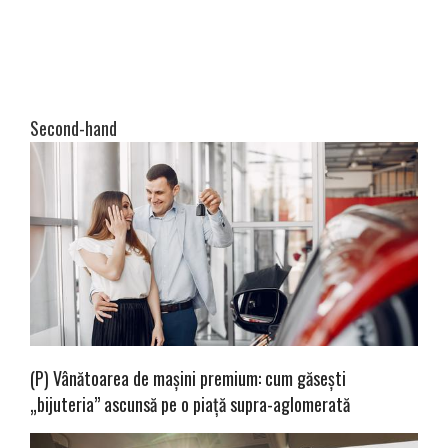
Second-hand
(P) Vânătoarea de mașini premium: cum găsești
„bijuteria” ascunsă pe o piață supra-aglomerată