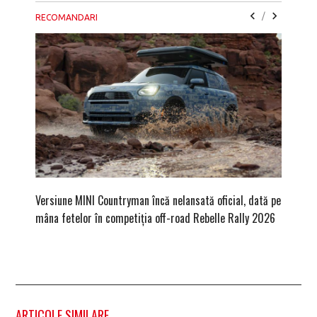
/
RECOMANDARI
Versiune MINI Countryman încă nelansată oficial, dată pe
Dacă via
mâna fetelor în competiția off-road Rebelle Rally 2026
mai buni
ARTICOLE SIMILARE