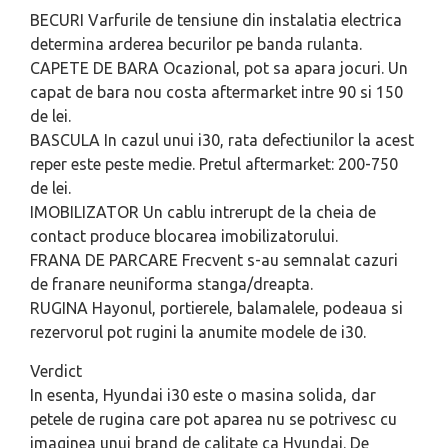
BECURI
Varfurile de tensiune din in­stalatia electrica
determina arderea becurilor pe banda rulanta.
CAPETE DE BARA
Ocazional, pot sa apara jocuri. Un
capat de bara nou costa aftermarket intre 90 si 150
de lei.
BASCULA
In cazul unui i30, rata defectiunilor la acest
reper este peste medie. Pretul aftermarket: 200-750
de lei.
IMOBILIZATOR
Un cablu intrerupt de la cheia de
contact produce blocarea imobilizatorului.
FRANA DE PARCARE
Frecvent s-au semnalat cazuri
de franare neuniforma stanga/dreapta.
RUGINA
Hayonul, portierele, balamalele, podeaua si
rezervorul pot rugini la anumite modele de i30.
Verdict
In esenta, Hyundai i30 este o masina solida, dar
petele de rugina care pot aparea nu se potrivesc cu
imaginea unui brand de calitate ca Hyundai. De