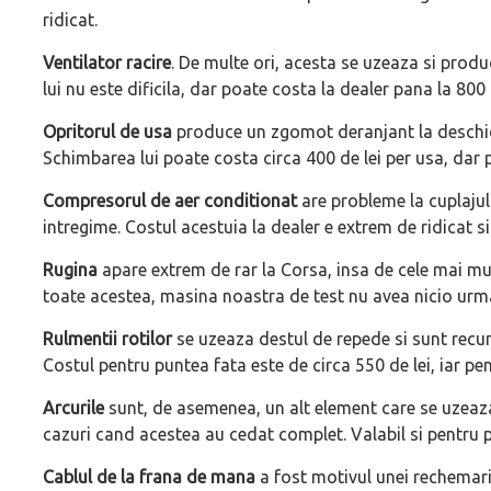
ridicat.
Ventilator racire
. De multe ori, acesta se uzeaza si pro
lui nu este dificila, dar poate costa la dealer pana la 800
Opritorul de usa
produce un zgomot deranjant la deschider
Schimbarea lui poate costa circa 400 de lei per usa, dar 
Compresorul de aer conditionat
are probleme la cuplajul
intregime. Costul acestuia la dealer e extrem de ridicat si
Rugina
apare extrem de rar la Corsa, insa de cele mai mu
toate acestea, masina noastra de test nu avea nicio urm
Rulmentii rotilor
se uzeaza destul de repede si sunt recu
Costul pentru puntea fata este de circa 550 de lei, iar pe
Arcurile
sunt, de asemenea, un alt element care se uzeaz
cazuri cand acestea au cedat complet. Valabil si pentru p
Cablul de la frana de mana
a fost motivul unei rechemari o