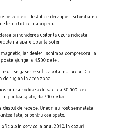
duce un zgomot destul de deranjant. Schimbarea
 de lei cu tot cu manopera.
ea si inchiderea usilor la uzura ridicata.
problema apare doar la sofer.
 magnetic, iar dealerii schimba compresorul in
 poate ajunge la 4.500 de lei.
lte ori se gaseste sub capota motorului. Cu
a de rugina in acea zona.
noscuti ca cedeaza dupa circa 50.000 km.
ntru puntea spate, de 700 de lei.
a destul de repede. Uneori au fost semnalate
untea fata, si pentru cea spate.
ficiale in service in anul 2010. In cazuri