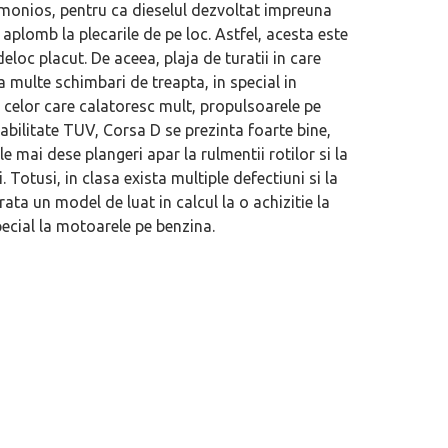
monios, pentru ca dieselul dezvoltat impreuna
aplomb la plecarile de pe loc. Astfel, acesta este
loc placut. De aceea, plaja de turatii in care
a multe schimbari de treapta, in special in
e celor care calatoresc mult, propulsoarele pe
fiabilitate TUV, Corsa D se prezinta foarte bine,
e mai dese plangeri apar la rulmentii rotilor si la
 Totusi, in clasa exista multiple defectiuni si la
rata un model de luat in calcul la o achizitie la
ecial la motoarele pe benzina.
ial în România. Primele modele
Acord de maximă importanță semnat î
ION V și AION UT
Ford vizând uzina din Valencia, aparți