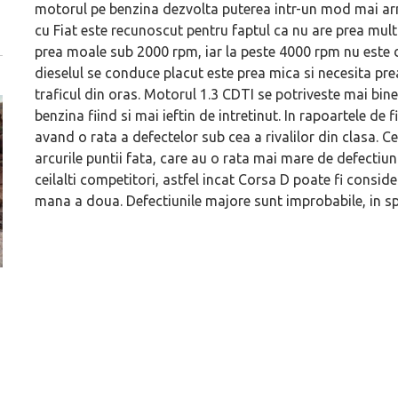
motorul pe benzina dezvolta puterea intr-un mod mai ar
cu Fiat este recunoscut pentru faptul ca nu are prea mult 
prea moale sub 2000 rpm, iar la peste 4000 rpm nu este de
dieselul se conduce placut este prea mica si necesita pre
traficul din oras. Motorul 1.3 CDTI se potriveste mai bin
benzina fiind si mai ieftin de intretinut. In rapoartele de 
avand o rata a defectelor sub cea a rivalilor din clasa. Cel
arcurile puntii fata, care au o rata mai mare de defectiuni.
ceilalti competitori, astfel incat Corsa D poate fi conside
mana a doua. Defectiunile majore sunt improbabile, in sp
ă
Dacă viața e „heavy duty”, măcar să-i ai alături pe cei
GAC AION vine ofic
mai buni!
electrice vor fi A