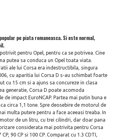
 popular pe piata romaneasca. Si este normal,
il.
e potrivit pentru Opel, pentru ca se potrivea. Cine
na putea sa conduca un Opel toata viata.
tii ale lui Corsa era indestructibila, singura
006, cu aparitia lui Corsa D s-au schimbat foarte
ut cu 15 cm si a ajuns sa concureze in clasa
hea generatie, Corsa D poate acomoda
stele de impact EuroNCAP. Partea mai putin buna e
sca circa 1,1 tone. Spre deosebire de motorul de
ai multa putere pentru a face aceeasi treaba. In
tor de un litru, cu trei cilindri, dar doar pana
rizare considerata mai potrivita pentru Corsa
 87 CP, 90 CP si 100 CP. Comparat cu 1.3 CDTI,