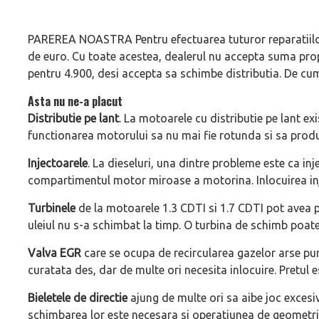
PAREREA NOASTRA Pentru efectuarea tuturor reparatiilor
de euro. Cu toate acestea, dealerul nu accepta suma prop
pentru 4.900, desi accepta sa schimbe distributia. De c
Asta nu ne-a placut
Distributie pe lant
. La motoarele cu distributie pe lant exi
functionarea motorului sa nu mai fie rotunda si sa produc
Injectoarele
. La dieseluri, una dintre probleme este ca inj
compartimentul motor miroase a motorina. Inlocuirea inje
Turbinele
de la motoarele 1.3 CDTI si 1.7 CDTI pot avea p
uleiul nu s-a schimbat la timp. O turbina de schimb poate 
Valva EGR
care se ocupa de recircularea gazelor arse pun
curatata des, dar de multe ori necesita inlocuire. Pretul es
Bieletele de directie
ajung de multe ori sa aibe joc excesiv
schimbarea lor este necesara si operatiunea de geometrie 