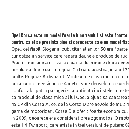
Opel Corsa este un model foarte bine vandut si este foarte
pentru ca el se prezinta bine si dovedeste ca e un model fiab
Opel, cel fiabil. Sloganul publicitar al anilor 50 era foart
cunostea un service care repara daunele produse de rugi
Practic, mecanica utilizata chiar si de primele doua genera
problema fiind cea cu rugina. Cu toate acestea, in anul 2
multe. Rugina? A disparut. Modelul de clasa mica a cresc
mica cu o dimensiune de 4 metri. Spre deosebire de vec
confortabil patru pasageri si a obtinut cinci stele la te
ca modelul de clasa mica al lui Opel a ajuns sa cantarea
45 CP din Corsa A, cel de la Corsa D are nevoie de mult m
gama de motorizari, Corsa D a oferit foarte economicul mo
in 2009, deoarece era considerat prea zgomotos. O moto
este 1.4 Twinport, care exista in trei versiuni de putere: