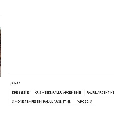
TAGURI
ă
Dacă viața e „heavy duty”, măcar să-i ai alături pe cei
GAC AION vine ofic
mai buni!
electrice vor fi A
KRIS MEEKE
KRIS MEEKE RALIUL ARGENTINEI
RALIUL ARGENTINE
SIMONE TEMPESTINI RALIUL ARGENTINEI
WRC 2015