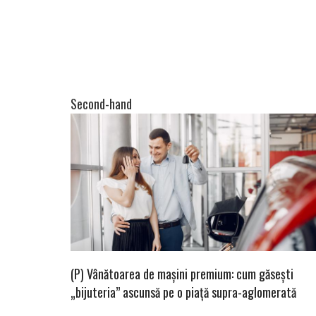
Second-hand
(P) Vânătoarea de mașini premium: cum găsești
„bijuteria” ascunsă pe o piață supra-aglomerată