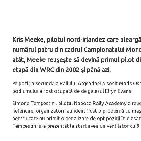
Kris Meeke, pilotul nord-irlandez care aleargă
numărul patru din cadrul Campionatului Mondi
atât, Meeke reușește să devină primul pilot d
etapă din WRC din 2002 și până azi.
Pe poziția secundă a Raliului Argentinei a sosit Mads Ostb
podiumului a fost ocupată de de galezul Elfyn Evans.
Simone Tempestini, pilotul Napoca Rally Academy a reuși
nefericire, organizatorii au identificat o problemă cu m
pentru care au primit o penalizare de opt poziții în cla
Tempestini s-a prezentat la start avea un ventilator cu 9 