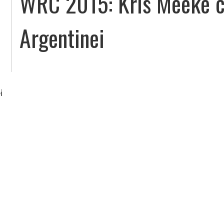
WRC 2015: Kris Meeke câ
Argentinei