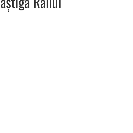
știgă Raliul