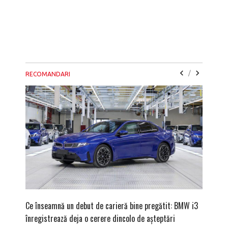
/
RECOMANDARI
Ce înseamnă un debut de carieră bine pregătit: BMW i3
Versiune
înregistrează deja o cerere dincolo de așteptări
mâna fe