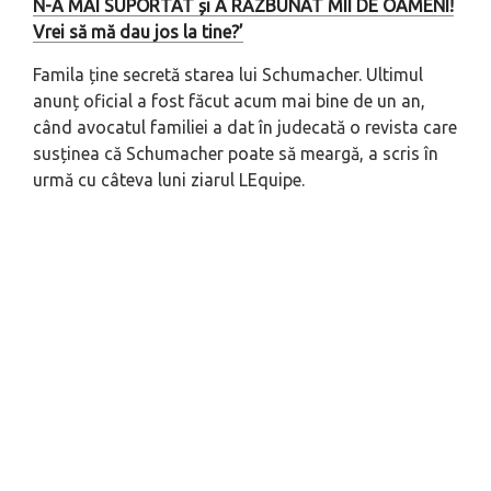
N-A MAI SUPORTAT și A RĂZBUNAT MII DE OAMENI!
Vrei să mă dau jos la tine?’
Famila ține secretă starea lui Schumacher. Ultimul
anunț oficial a fost făcut acum mai bine de un an,
când avocatul familiei a dat în judecată o revista care
susținea că Schumacher poate să meargă, a scris în
urmă cu câteva luni ziarul LEquipe.