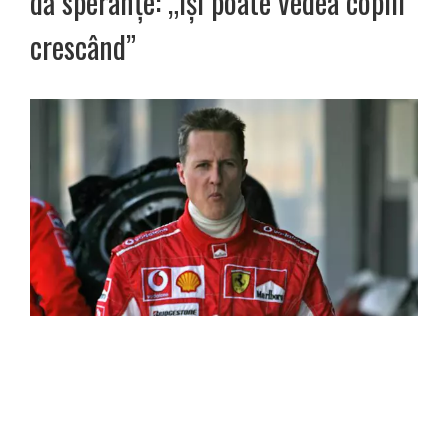
dă speranțe: „Își poate vedea copiii
crescând”