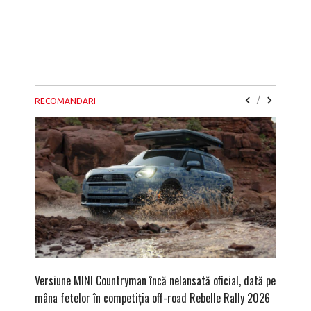
/
RECOMANDARI
Versiune MINI Countryman încă nelansată oficial, dată pe
Pentru 
mâna fetelor în competiția off-road Rebelle Rally 2026
Blackbir