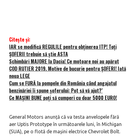
Citește și:
IAR se modifică REGULILE pentru obținerea ITP! Toți
ȘOFERII trebuie să știe ASTA
Schimbări MAJORE la Dacia! Ce motoare noi au apărut
COD RUTIER 2019. Motive de bucurie pentru ŞOFERI! Iată
noua LEGE
Cum se FURĂ la pompele din România când angajatul
benzinăriei îi spune șoferului: Pot să vă ajut?’
Ce MAȘINI BUNE poți să cumperi cu doar 5000 EURO!
General Motors anunță că va testa anvelopele fără
aer Uptis Prototype în următoarele luni, în Michigan
(SUA), pe o flotă de mașini electrice Chevrolet Bolt.