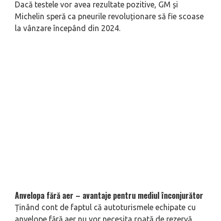
Dacă testele vor avea rezultate pozitive, GM și
Michelin speră ca pneurile revoluționare să fie scoase
la vânzare începând din 2024.
Anvelopa fără aer – avantaje pentru mediul înconjurător
Ținând cont de faptul că autoturismele echipate cu
anvelope fără aer nu vor necesita roată de rezervă,