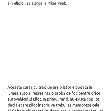
a fi eligibil să alerge la Pikes Peak.
Această cursă cu tradiție are o istorie bogată în
lumea auto și reprezintă o probă de foc pentru orice
autovehicul și pilot. În primul rând, nu există copilot,
deci fiecare pilot înscris va trebui să memoreze cele
156 viraje ale etapei. Pe deasupra, nu există mai multe