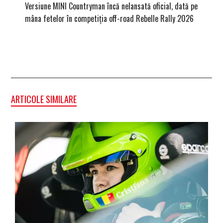
Versiune MINI Countryman încă nelansată oficial, dată pe
Pentru 
mâna fetelor în competiția off-road Rebelle Rally 2026
Blackbir
ARTICOLE SIMILARE