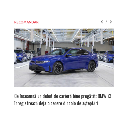
/
RECOMANDARI
Ce înseamnă un debut de carieră bine pregătit: BMW i3
Versiune
înregistrează deja o cerere dincolo de așteptări
mâna fe