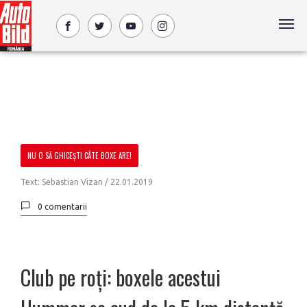
NU O SĂ GHICEȘTI CÂTE BOXE ARE!
Text: Sebastian Vizan /
22.01.2019
0 comentarii
Club pe roți: boxele acestui