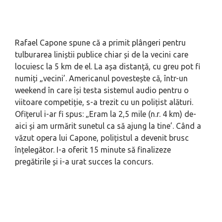
Rafael Capone spune că a primit plângeri pentru
tulburarea liniștii publice chiar și de la vecini care
locuiesc la 5 km de el. La așa distanță, cu greu pot fi
numiți „vecini’. Americanul povestește că, într-un
weekend în care își testa sistemul audio pentru o
viitoare competiție, s-a trezit cu un polițist alături.
Ofițerul i-ar fi spus: „Eram la 2,5 mile (n.r. 4 km) de-
aici și am urmărit sunetul ca să ajung la tine’. Când a
văzut opera lui Capone, polițistul a devenit brusc
înțelegător. I-a oferit 15 minute să finalizeze
pregătirile și i-a urat succes la concurs.