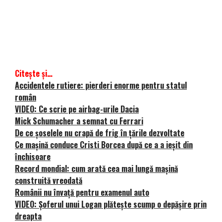
Citește și…
A
ccidentele rutiere: pierderi enorme pentru statul
român
VIDEO: Ce scrie pe airbag-urile Dacia
Mick Schumacher a semnat cu Ferrari
De ce șoselele nu crapă de frig în țările dezvoltate
Ce mașină conduce Cristi Borcea după ce a a ieșit din
închisoare
Record mondial: cum arată cea mai lungă mașină
construită vreodată
Românii nu învață pentru examenul auto
VIDEO: Șoferul unui Logan plătește scump o depășire prin
dreapta