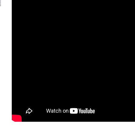
Versiune MINI Countryman încă nelansată oficial, dată
Pentru cine știe c
pe mâna fetelor în competiția off-road Rebelle Rally
Blackbird va suna 
2026
altfel!