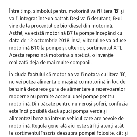
Între timp, simbolul pentru motorină va fi litera ‘
B
‘ și
va fi integrat într-un pătrat. Deși va fi derutant, B-ul
vine de la procentul de bio-diesel din motorină.
Astfel, va există motorină B7 la pompe începând cu
data de 12 octombrie 2018. Însă, viitorul ne va aduce
motorină B10 la pompe și, ulterior, sortimentul XTL.
Acesta reprezintă motorina sintetică, o invenție
realizată deja de mai multe companii.
În ciuda faptului că motorina va fi notată cu litera ‘B’,
nu vei putea alimenta o mașină cu motorină în loc de
benzină deoarece gura de alimentare a rezervoarelor
moderne nu permite accesul unei pompe pentru
motorină. Din păcate pentru numeroși șoferi, confuzia
este încă posibilă dacă apuci pompa verde și
alimentezi benzină într-un vehicul care are nevoie de
motorină. Regula generală aici este să fiți atenți atât
la sortimentul înscris deasupra pompei folosite, cât și