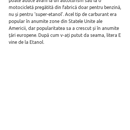
poate aduce avarii la un autoturism sau la o
motocicletă pregătită din fabrică doar pentru benzină,
nu și pentru ‘super-etanol’. Acel tip de carburant era
popular în anumite zone din Statele Unite ale
Americii, dar popularitatea sa a crescut și în anumite
țări europene. După cum v-ați putut da seama, litera E
vine de la Etanol.