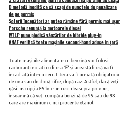
5 sfaturi esențiale pentru conducerea pe timp de ceață
O metodă inedită ca să scapi de punctele de penalizare
de pe permis
Șoferii începători ar putea rămâne fără permis mai ușor
Porsche renunță la motoarele diesel
WTLP pune piedică vânzărilor de hibride plug-in
ANAF verifică toate mașinile second-hand aduse în țară
Toate mașinile alimentate cu benzină vor folosi
carburanți notati cu litera ‘
E
‘ și această literă va fi
încadrată într-un cerc. Litera va fi urmată obligatoriu
de una sau de două cifre, după caz. Astfel, dacă veți
găsi inscripția E5 într-un cerc deasupra pompei,
înseamnă că veți cumpăra benzină de 95 sau de 98
care are maximum cinci procente etanol.