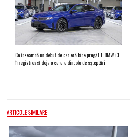
Ce înseamnă un debut de carieră bine pregătit: BMW i3
Versiune
înregistrează deja o cerere dincolo de așteptări
mâna fe
ARTICOLE SIMILARE