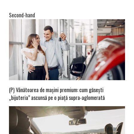
Second-hand
(P) Vânătoarea de mașini premium: cum găsești
„bijuteria” ascunsă pe o piață supra-aglomerată