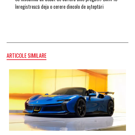
înregistrează deja o cerere dincolo de așteptări
mâna fe
ARTICOLE SIMILARE