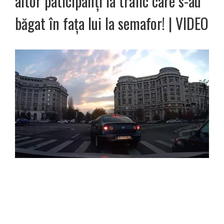
altor paticipanți la trafic care s-au
băgat în fața lui la semafor! | VIDEO