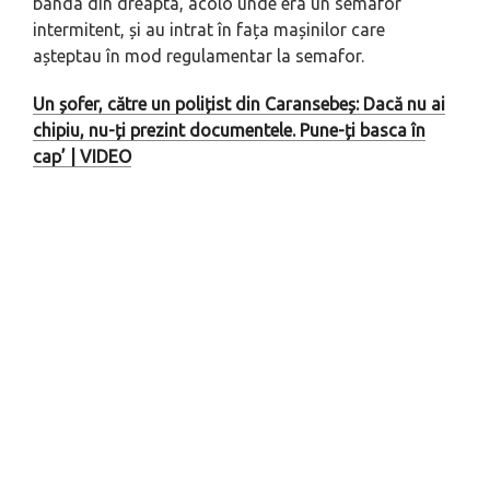
banda din dreapta, acolo unde era un semafor
intermitent, și au intrat în fața mașinilor care
așteptau în mod regulamentar la semafor.
Un șofer, către un polițist din Caransebeș: Dacă nu ai
chipiu, nu-ți prezint documentele. Pune-ți basca în
cap’ | VIDEO