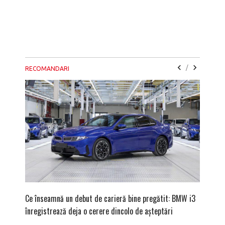
/
RECOMANDARI
Ce înseamnă un debut de carieră bine pregătit: BMW i3
Versiune
înregistrează deja o cerere dincolo de așteptări
mâna fe