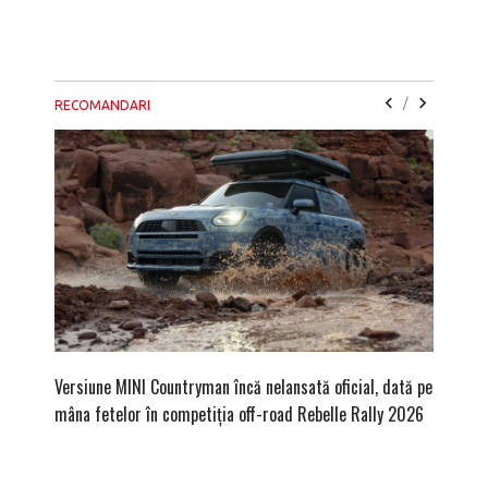
/
RECOMANDARI
Versiune MINI Countryman încă nelansată oficial, dată pe
Pentru 
mâna fetelor în competiția off-road Rebelle Rally 2026
Blackbir