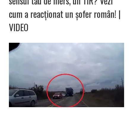
sensul tău de mers, un TIR? Vezi
cum a reacționat un șofer român! |
VIDEO