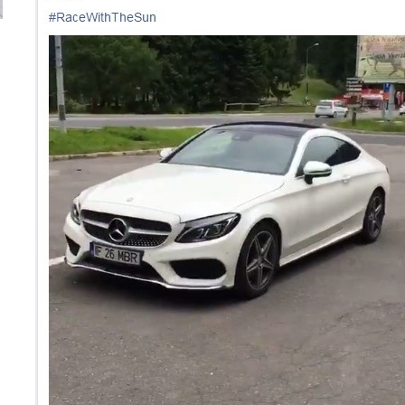
Versiune MINI Countryman încă nelansată oficial, dată
Pentru cine știe c
pe mâna fetelor în competiția off-road Rebelle Rally
Blackbird va suna 
2026
altfel!