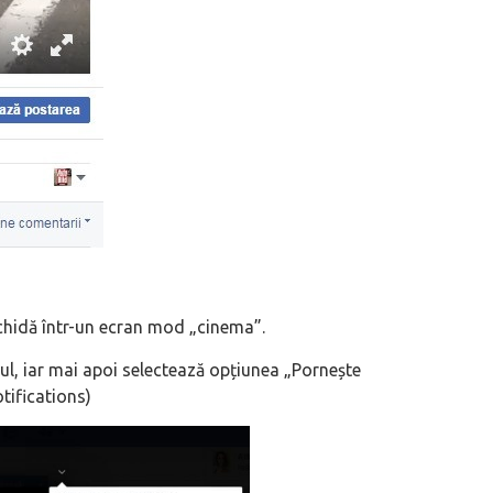
chidă într-un ecran mod „cinema”.
l, iar mai apoi selectează opțiunea „Pornește
otifications)