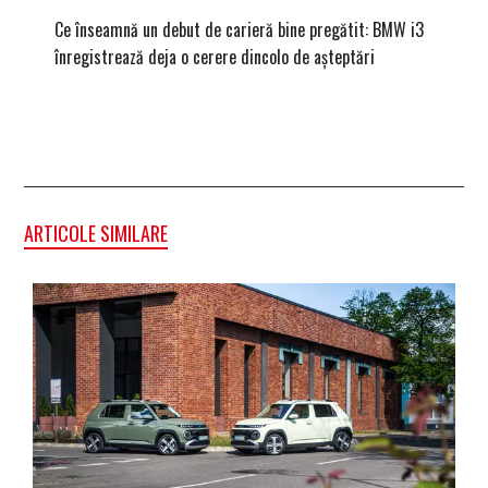
Ce înseamnă un debut de carieră bine pregătit: BMW i3
Versiune
înregistrează deja o cerere dincolo de așteptări
mâna fe
ARTICOLE SIMILARE