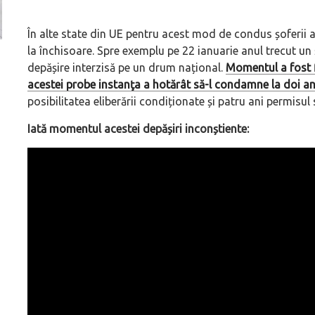
În alte state din UE pentru acest mod de condus șoferii au
la închisoare. Spre exemplu pe 22 ianuarie anul trecut un 
Versiune MINI Countryman încă nelansată oficial, dată
Pentru cine știe c
depășire interzisă pe un drum național.
Momentul a fost fi
pe mâna fetelor în competiția off-road Rebelle Rally
Blackbird va suna 
acestei probe instanţa a hotărât să-l condamne la doi ani 
2026
altfel!
posibilitatea eliberării condiționate și patru ani permisul
Iată momentul acestei depășiri inconștiente: