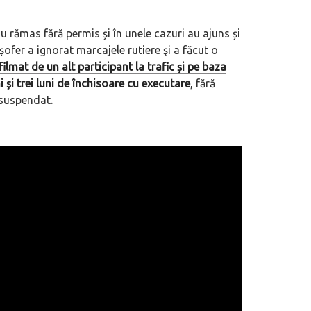
 rămas fără permis și în unele cazuri au ajuns și
șofer a ignorat marcajele rutiere şi a făcut o
eva avioane, numele Hennessey
Prima sportivă cu motor central a mă
lmat de un alt participant la trafic şi pe baza
ca un apropo. Unul pertinent, de
de noua ediție limitată Lamborghini 
și trei luni de închisoare cu executare
, fără
60° Hommage
 suspendat.