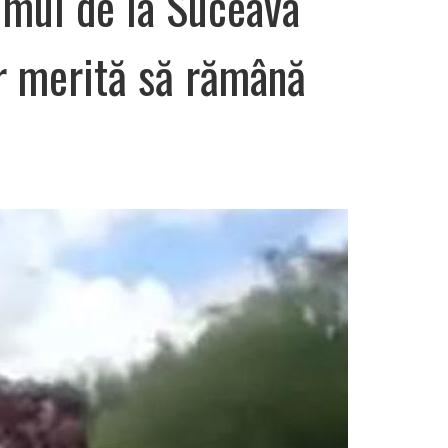
mul de la Suceava
r merită să rămână