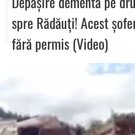
Depășire dementă pe dru
spre Rădăuţi! Acest șofe
fără permis (Video)