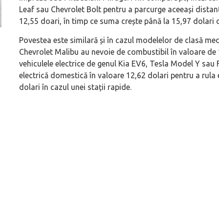
Leaf sau Chevrolet Bolt pentru a parcurge aceeași distan
12,55 doari, în timp ce suma crește până la 15,97 dolari d
Povestea este similară și în cazul modelelor de clasă 
Versiune MINI Countryman încă nelansată oficial, dată
Pentru cine știe c
Chevrolet Malibu au nevoie de combustibil în valoare de 1
pe mâna fetelor în competiția off-road Rebelle Rally
Blackbird va suna 
vehiculele electrice de genul Kia EV6, Tesla Model Y sa
2026
altfel!
electrică domestică în valoare 12,62 dolari pentru a rula
dolari în cazul unei stații rapide.