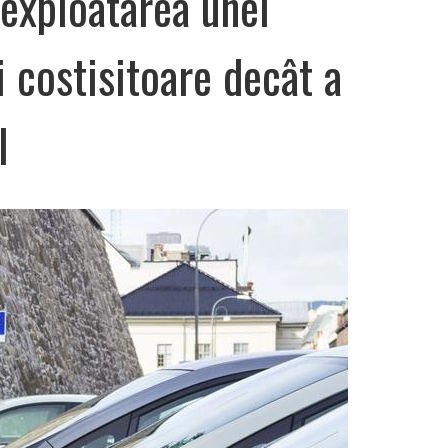
exploatarea unei
 costisitoare decât a
l