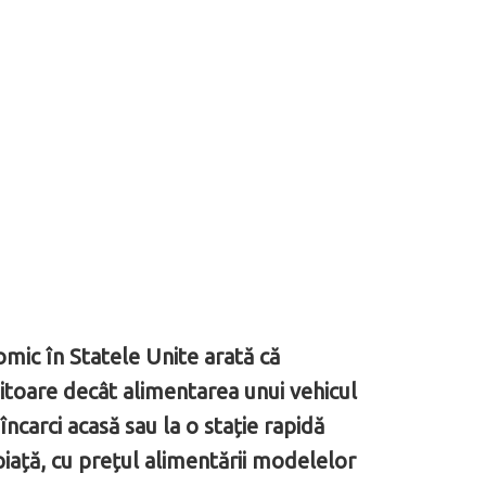
ic în Statele Unite arată că
sitoare decât alimentarea unui vehicul
ncarci acasă sau la o stație rapidă
iață, cu prețul alimentării modelelor