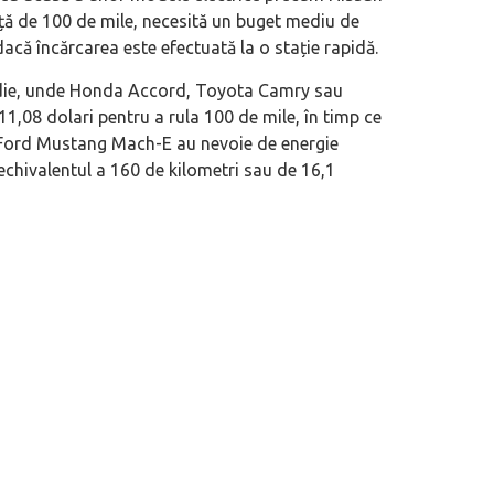
ță de 100 de mile, necesită un buget mediu de
acă încărcarea este efectuată la o stație rapidă.
medie, unde Honda Accord, Toyota Camry sau
eva avioane, numele Hennessey
Prima sportivă cu motor central a mă
1,08 dolari pentru a rula 100 de mile, în timp ce
ca un apropo. Unul pertinent, de
de noua ediție limitată Lamborghini 
u Ford Mustang Mach-E au nevoie de energie
60° Hommage
 echivalentul a 160 de kilometri sau de 16,1