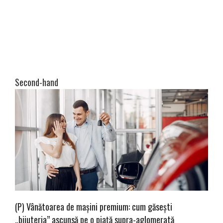
Second-hand
(P) Vânătoarea de mașini premium: cum găsești
„bijuteria” ascunsă pe o piață supra-aglomerată