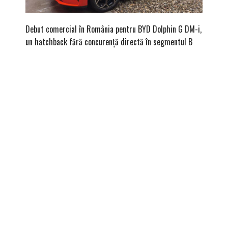
Debut comercial în România pentru BYD Dolphin G DM-i,
Referinț
un hatchback fără concurență directă în segmentul B
d’Elegan
BMW 328