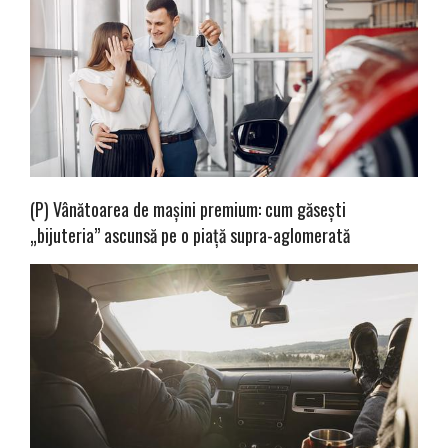
(P) Vânătoarea de mașini premium: cum găsești
„bijuteria” ascunsă pe o piață supra-aglomerată