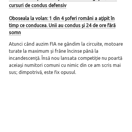
cursuri de condus defensiv
Oboseala la volan: 1 din 4 șoferi români a ațipit în
timp ce conducea. Unii au condus și 24 de ore fără
somn
Atunci când auzim FIA ne gândim la circuite, motoare
turate la maximum și frâne încinse până la
incandescență. Însă nou lansata competiție nu poartă
aceiași numitori comuni cu nimic din ce am scris mai
sus; dimpotrivă, este fix opusul.