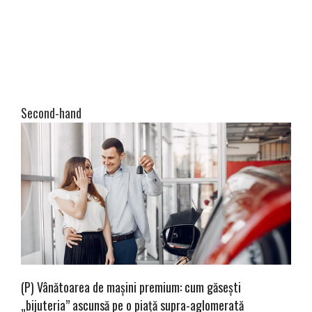
Second-hand
(P) Vânătoarea de mașini premium: cum găsești
„bijuteria” ascunsă pe o piață supra-aglomerată