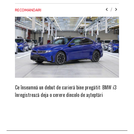
/
RECOMANDARI
Ce înseamnă un debut de carieră bine pregătit: BMW i3
Versiune
înregistrează deja o cerere dincolo de așteptări
mâna fe