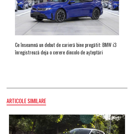
Ce înseamnă un debut de carieră bine pregătit: BMW i3
Versiune
înregistrează deja o cerere dincolo de așteptări
mâna fe
ARTICOLE SIMILARE