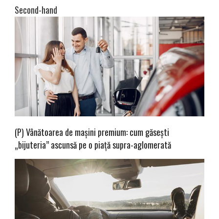
Second-hand
(P) Vânătoarea de mașini premium: cum găsești
„bijuteria” ascunsă pe o piață supra-aglomerată