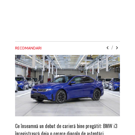
/
RECOMANDARI
Ce înseamnă un debut de carieră bine pregătit: BMW i3
Versiune
înregistrează deja o cerere dincolo de așteptări
mâna fe