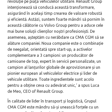
revoluție pe piața vehiculelor utilitare. Renault Group
intenționează să conducă această transformare,
asigurând în același timp crearea de valoare robustă
și eficientă. Astăzi, suntem foarte mândri să pornim în
această călătorie cu Volvo Group pentru a aduce cele
mai bune soluții clienților noștri profesioniști. De
asemenea, așteptăm cu nerăbdare ca CMA CGM să se
alăture companiei. Noua companie este o combinație
de neegalat, orientată spre start-up, a activelor
complementare a 3 campioni: un producător de
camioane de top, expert în servicii personalizate, un
campion al lanțurilor globale de aprovizionare și un
pionier european al vehiculelor electrice și lider de
vehicule utilitare. Toate ingredientele sunt acolo
pentru a obține ceva cu adevărat unic,
‘ a spus Luca
de Meo, CEO of Renault Group.
În calitate de lider în transport și logistică, Grupul
CMA CGM este mândru să-și unească forțele cu un