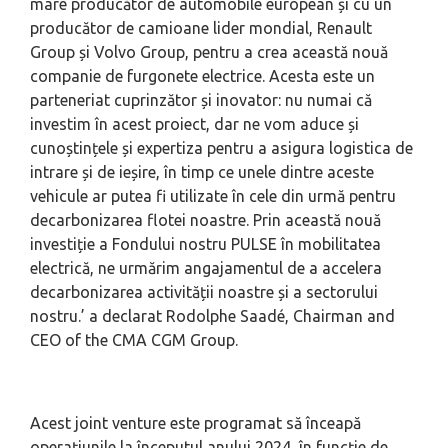
mare producător de automobile european și cu un
producător de camioane lider mondial, Renault
Group și Volvo Group, pentru a crea această nouă
companie de furgonete electrice. Acesta este un
parteneriat cuprinzător și inovator: nu numai că
investim în acest proiect, dar ne vom aduce și
cunoștințele și expertiza pentru a asigura logistica de
intrare și de ieșire, în timp ce unele dintre aceste
vehicule ar putea fi utilizate în cele din urmă pentru
decarbonizarea flotei noastre. Prin această nouă
investiție a Fondului nostru PULSE în mobilitatea
electrică, ne urmărim angajamentul de a accelera
decarbonizarea activității noastre și a sectorului
nostru.’
a declarat Rodolphe Saadé, Chairman and
CEO of the CMA CGM Group.
Acest joint venture este programat să înceapă
operațiunile la începutul anului 2024, în funcție de