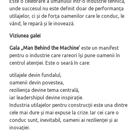
Este o celebrare a umanului într-o industrie tehnică,
unde succesul nu este definit doar de performanța
utilajelor, ci și de forța oamenilor care le conduc, le
vând, le repară și le inovează.
Viziunea galei
Gala „Man Behind the Machine’
este un manifest
pentru o industrie care rareori își pune oamenii în
centrul atenției. Este o seară în care:
utilajele devin fundalul,
oamenii devin povestea,
reziliența devine tema centrală,
iar leadershipul devine inspirație.
Industria utilajelor pentru construcții este una dintre
cele mai dure și mai expuse la crize. Iar cei care o
conduc sunt, inevitabil, oameni ai rezilienței și ai
inovației.