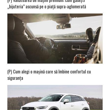
(P) Vânătoarea de mașini premium: cum găsești
„bijuteria” ascunsă pe o piață supra-aglomerată
(P) Cum alegi o mașină care să îmbine confortul cu
siguranța