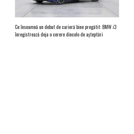
Ce înseamnă un debut de carieră bine pregătit: BMW i3
Versiune
înregistrează deja o cerere dincolo de așteptări
mâna fe