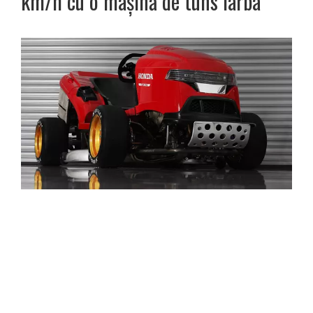
km/h cu o mașină de tuns iarba