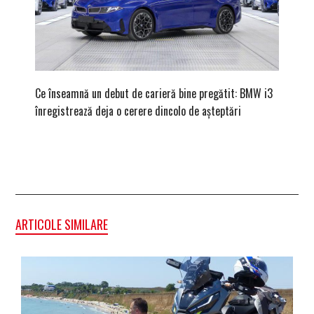
Ce înseamnă un debut de carieră bine pregătit: BMW i3
Versiune
înregistrează deja o cerere dincolo de așteptări
mâna fe
ARTICOLE SIMILARE