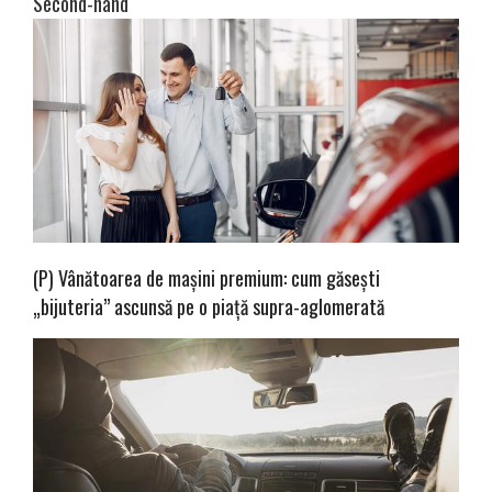
Second-hand
(P) Vânătoarea de mașini premium: cum găsești
„bijuteria” ascunsă pe o piață supra-aglomerată