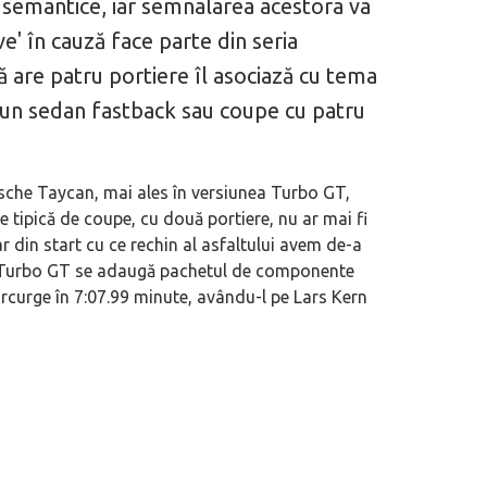
 semantice, iar semnalarea acestora va
ve' în cauză face parte din seria
 are patru portiere îl asociază cu tema
 un sedan fastback sau coupe cu patru
sche Taycan, mai ales în versiunea Turbo GT,
e tipică de coupe, cu două portiere, nu ar mai fi
lar din start cu ce rechin al asfaltului avem de-a
n Turbo GT se adaugă pachetul de componente
rcurge în 7:07.99 minute, avându-l pe Lars Kern