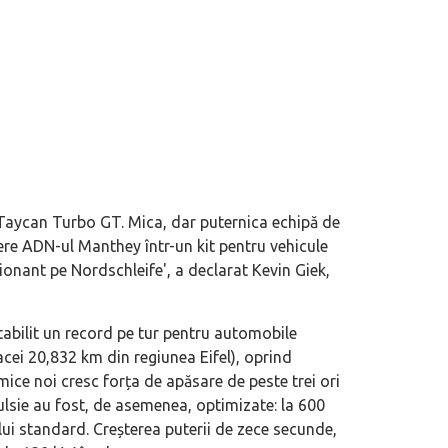
 Taycan Turbo GT. Mica, dar puternica echipă de
ere ADN-ul Manthey într-un kit pentru vehicule
ionant pe Nordschleife', a declarat Kevin Giek,
stabilit un record pe tur pentru automobile
acei 20,832 km din regiunea Eifel), oprind
ce noi cresc forța de apăsare de peste trei ori
lsie au fost, de asemenea, optimizate: la 600
i standard. Creșterea puterii de zece secunde,