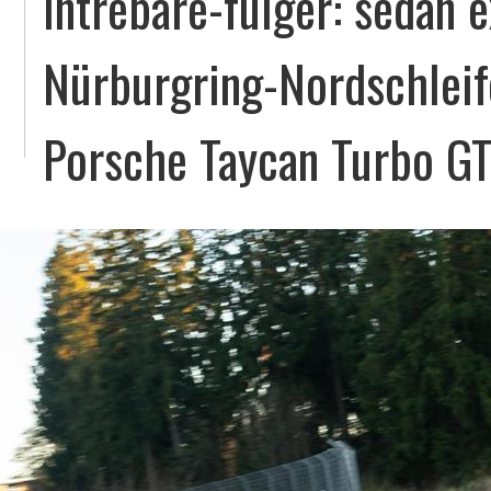
Întrebare-fulger: sedan 
Nürburgring-Nordschleif
Porsche Taycan Turbo GT