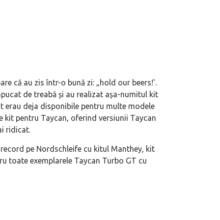
re că au zis într-o bună zi: „hold our beers!'.
eva avioane, numele Hennessey
Prima sportivă cu motor central a mă
apucat de treabă și au realizat așa-numitul kit
ca un apropo. Unul pertinent, de
de noua ediție limitată Lamborghini 
it erau deja disponibile pentru multe modele
60° Hommage
e kit pentru Taycan, oferind versiunii Taycan
 ridicat.
u record pe Nordschleife cu kitul Manthey, kit
ntru toate exemplarele Taycan Turbo GT cu