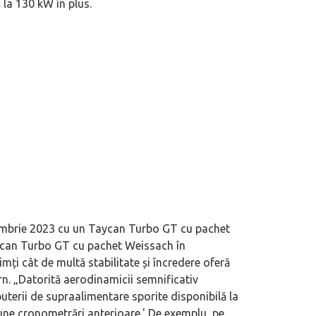
la 130 kW în plus.
octombrie 2023 cu un Taycan Turbo GT cu pachet
ycan Turbo GT cu pachet Weissach în
mți cât de multă stabilitate și încredere oferă
rn. „Datorită aerodinamicii semnificativ
uterii de supraalimentare sporite disponibilă la
une cronometrări anterioare.' De exemplu, pe