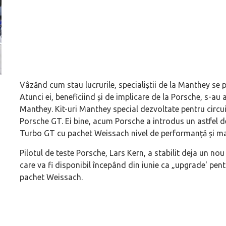
Vâzănd cum stau lucrurile, specialiștii de la Manthey se pa
Versiune MINI Countryman încă nelansată oficial, dată
Pentru cine știe c
Atunci ei, beneficiind și de implicare de la Porsche, s-au 
pe mâna fetelor în competiția off-road Rebelle Rally
Blackbird va suna 
Manthey. Kit-uri Manthey special dezvoltate pentru circu
2026
altfel!
Porsche GT. Ei bine, acum Porsche a introdus un astfel d
Turbo GT cu pachet Weissach nivel de performanță și mai
Pilotul de teste Porsche, Lars Kern, a stabilit deja un no
care va fi disponibil începând din iunie ca „upgrade' pe
pachet Weissach.