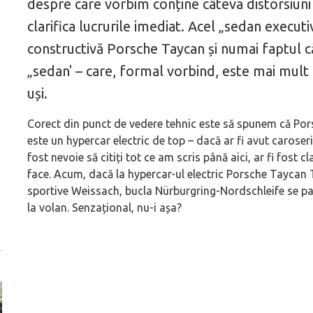
despre care vorbim conține câteva distorsiuni
clarifica lucrurile imediat. Acel „sedan executi
constructivă Porsche Taycan și numai faptul că
„sedan' – care, formal vorbind, este mai mult
uși.
Corect din punct de vedere tehnic este să spunem că Por
este un hypercar electric de top – dacă ar fi avut caroseri
fost nevoie să citiți tot ce am scris până aici, ar fi fost c
face. Acum, dacă la hypercar-ul electric Porsche Tayca
sportive Weissach, bucla Nürburgring-Nordschleife se pa
la volan. Senzațional, nu-i așa?