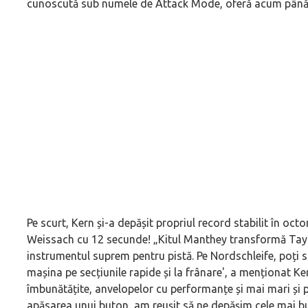
cunoscută sub numele de Attack Mode, oferă acum până 
Pe scurt, Kern și-a depășit propriul record stabilit în 
Weissach cu 12 secunde! „Kitul Manthey transformă Ta
instrumentul suprem pentru pistă. Pe Nordschleife, poți si
mașina pe secțiunile rapide și la frânare', a menționat Ke
îmbunătățite, anvelopelor cu performanțe și mai mari și p
apăsarea unui buton, am reușit să ne depășim cele mai b