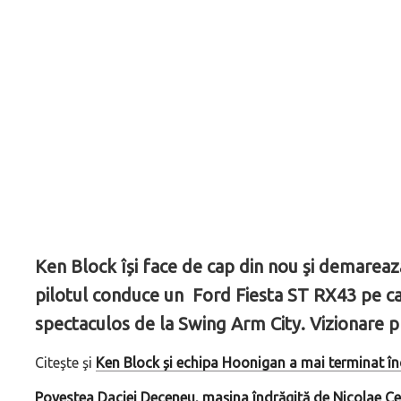
Ken Block își face de cap din nou şi demareaz
pilotul conduce un Ford Fiesta ST RX43 pe ca
spectaculos de la Swing Arm City. Vizionare p
Citeşte şi
Ken Block și echipa Hoonigan a mai terminat în
Povestea Daciei Deceneu, mașina îndrăgită de Nicolae Ceauș