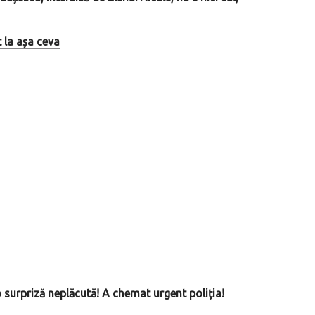
 la așa ceva
o surpriză neplăcută! A chemat urgent poliția!