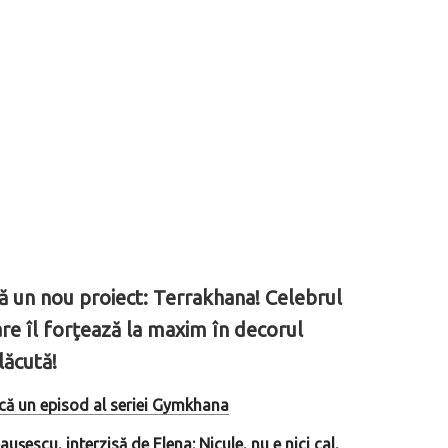
ă un nou proiect: Terrakhana! Celebrul
re îl forţează la maxim în decorul
lăcută!
că un episod al seriei Gymkhana
escu, interzisă de Elena: Nicule, nu e nici cal,