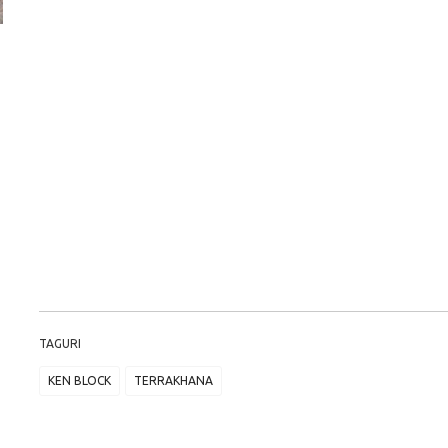
ă
Pentru cine știe ceva avioane, numele Hennessey
Prima sportivă cu
Blackbird va suna ca un apropo. Unul pertinent, de
de noua ediție lim
altfel!
60° Hommage
TAGURI
KEN BLOCK
TERRAKHANA