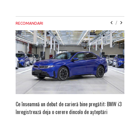
/
RECOMANDARI
Ce înseamnă un debut de carieră bine pregătit: BMW i3
Versiune
înregistrează deja o cerere dincolo de așteptări
mâna fe